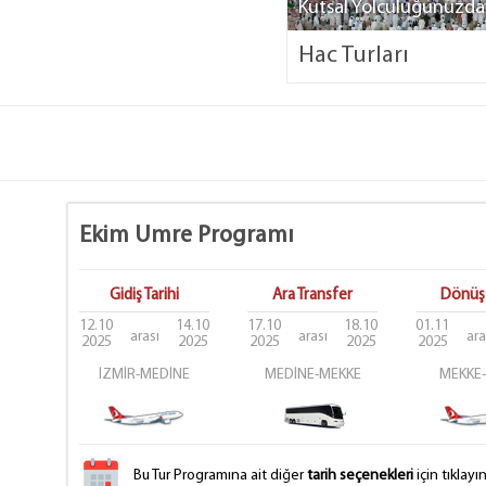
Kutsal Yolculuğunuzda 
Hac Turları
Ekim Umre Programı
Gidiş Tarihi
Ara Transfer
Dönüş 
12.10
14.10
17.10
18.10
01.11
arası
arası
ara
2025
2025
2025
2025
2025
İZMİR-MEDİNE
MEDİNE-MEKKE
MEKKE-
Bu Tur Programına ait diğer
tarih seçenekleri
için tıklayın