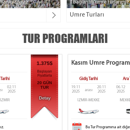
Yanınızdayız.
İl bağlantılı umre turlarımı
Umre Turları
TUR PROGRAMLARI
Kasım Umre Program
1.375$
Başlayan
Fiyatlarla
Tarihi
Gidiş Tarihi
Ara 
20 GÜN
02.11
TUR
19.11
20.11
06.12
sı
arası
2025
2025
2025
2025
Detay
İZMİR
İZMİR-MEKKE
MEKKE
ız.
Bu Tur Programına ait diğ