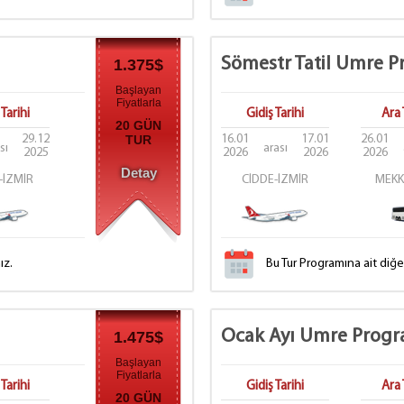
Sömestr Tatil Umre P
1.375$
Başlayan
Fiyatlarla
Tarihi
Gidiş Tarihi
Ara 
20 GÜN
29.12
TUR
16.01
17.01
26.01
sı
arası
2025
2026
2026
2026
Detay
-İZMİR
CİDDE-İZMİR
MEKK
ız.
Bu Tur Programına ait diğ
Ocak Ayı Umre Progr
1.475$
Başlayan
Fiyatlarla
Tarihi
Gidiş Tarihi
Ara 
20 GÜN