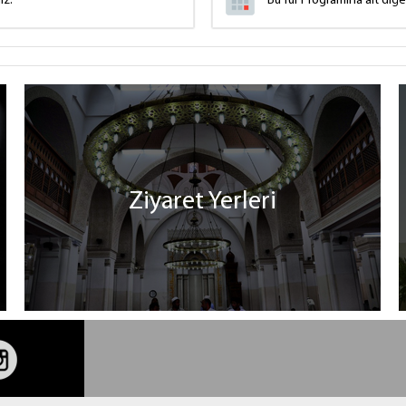
ız.
Bu Tur Programına ait diğ
Ziyaret Yerleri