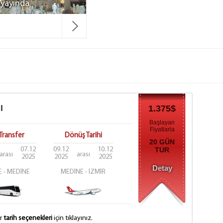
z yayında
ı
1.375$
Başlayan
Fiyatlarla
Transfer
Dönüş Tarihi
20 GÜN
07.12
09.12
10.12
TUR
arası
arası
2025
2025
2025
Detay
 - MEDİNE
MEDİNE - İZMİR
er
tarih seçenekleri
için tıklayınız.