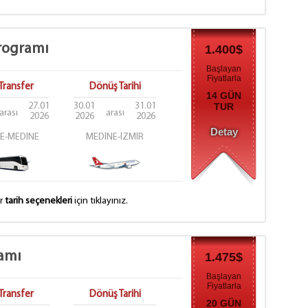
rogramı
1.400$
Başlayan
Fiyatlarla
Transfer
Dönüş Tarihi
14 GÜN
27.01
30.01
31.01
TUR
arası
arası
2026
2026
2026
Detay
E-MEDİNE
MEDİNE-İZMİR
er
tarih seçenekleri
için tıklayınız.
amı
1.475$
Başlayan
Fiyatlarla
Transfer
Dönüş Tarihi
20 GÜN