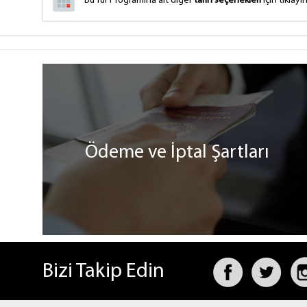
Bu Tur Programına ait diğer
tarih seçenekleri
için tıklayın
Ödeme ve İptal Şartları
Bizi Takip Edin