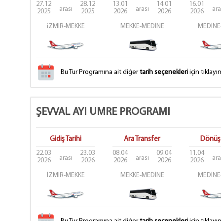
27.12
28.12
13.01
14.01
16.01
arası
arası
ara
2025
2025
2026
2026
2026
iZMİR-MEKKE
MEKKE-MEDİNE
MEDİNE
Bu Tur Programına ait diğer
tarih seçenekleri
için tıklayın
ŞEVVAL AYI UMRE PROGRAMI
Gidiş Tarihi
Ara Transfer
Dönüş 
22.03
23.03
08.04
09.04
11.04
arası
arası
ara
2026
2026
2026
2026
2026
İZMİR-MEKKE
MEKKE-MEDİNE
MEDİNE