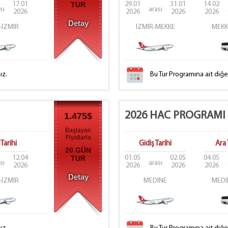
17.01
TUR
29.01
31.01
14.02
sı
arası
2026
2026
2026
2026
Detay
-İZMİR
İZMİR-MEKKE
MEKK
ız.
Bu Tur Programına ait diğ
2026 HAC PROGRAMI
1.475$
Başlayan
Fiyatlarla
Tarihi
Gidiş Tarihi
Ara 
20 GÜN
12.04
TUR
01.05
02.05
04.05
sı
arası
2026
2026
2026
2026
Detay
-İZMİR
MEDİNE
MEDİ