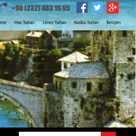
+90 (232) 483 19 95
irme
Hac Turları
Umre Turları
Kudüs Turları
İletişim