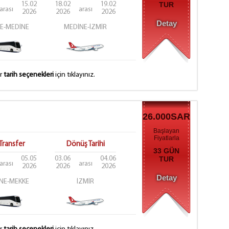
15.02
18.02
19.02
TUR
arası
arası
2026
2026
2026
Detay
E-MEDİNE
MEDİNE-İZMİR
er
tarih seçenekleri
için tıklayınız.
26.000SAR
Başlayan
Fiyatlarla
Transfer
Dönüş Tarihi
33 GÜN
05.05
03.06
04.06
TUR
arası
arası
2026
2026
2026
Detay
NE-MEKKE
İZMİR